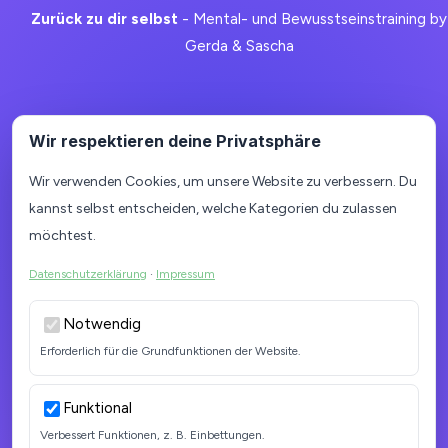
Zurück zu dir selbst
- Mental- und Bewusstseinstraining by
Gerda & Sascha
Quick Links
Wir respektieren deine Privatsphäre
JA-CODE
Wir verwenden Cookies, um unsere Website zu verbessern. Du
kannst selbst entscheiden, welche Kategorien du zulassen
Unser Magazin
möchtest.
Termine
Datenschutzerklärung
·
Impressum
Notwendig
Erforderlich für die Grundfunktionen der Website.
Kontakt
Funktional
Verbessert Funktionen, z. B. Einbettungen.
office@ja-zum-leben.at