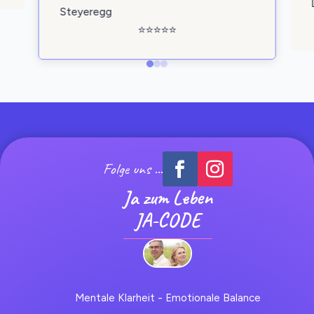
Steyeregg
⭐️⭐️⭐️⭐️⭐️
Folge uns ...
Ja zum Leben
JA-CODE
Mentale Klarheit - Emotionale Balance